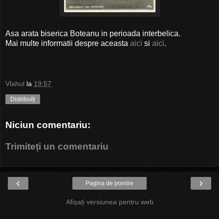
Asa arata biserica Boteanu in perioada interbelica.
Mai multe informatii despre aceasta
aici
si
aici
.
Vlahul
la
19:57
Distribuiți
Niciun comentariu:
Trimiteți un comentariu
‹
›
Pagina de pornire
Afișați versiunea pentru web